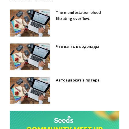
The manifestation blood
filtrating overflow.
Что взять в водопады
Автоадвокат в питере