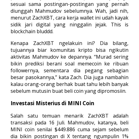
sesuai sama postingan-postingan yang pernah
diunggah Mahmudov sebelumnya. Wah, jadi nih,
menurut ZachXBT, cara kerja wallet ini udah kayak
sidik jari digital yang ninggalin jejak. This is
blockchain bluddd.
Kenapa ZachXBT ngelakuin ini? Dia bilang,
tujuannya biar komunitas kripto bisa ngikutin
aktivitas Mahmudov ke depannya. “Murad sering
bikin prediksi berani soal memecoin ke ribuan
followernya, sementara dia pegang sebagian
besar pasokannya,” kata Zach. Dia juga nambahin
kalau orang-orang berhak buat tahu lebih banyak
sebelum mutusin buat beli coin yang dipromosiin.
Investasi Misterius di MINI Coin
Salah satu temuan menarik ZachXBT adalah
transaksi pada 16 Juli. Mahmudov, katanya, beli
MINI coin senilai $449.886 cuma sejam sebelum
dia bikin postingan di X tentang ngumpulin 1%